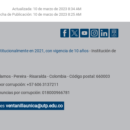
Actualizada: 10 de marzo de 2023 8:34 AM
cha de Publicación:
10 de marzo de 2023 8:25 AM
titucionalmente en 2021, con vigencia de 10 años
- Institución de
amos - Pereira - Risaralda - Colombia - Código postal: 660003
 por corrupción: +57 606 3137211
Denuncias por corrupción: 018000966781
des
ventanillaunica@utp.edu.co