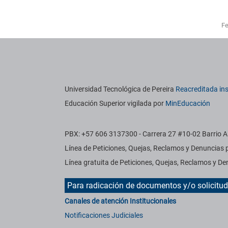
Fe
titucionales
Información institucional
Universidad Tecnológica de Pereira
Reacreditada ins
Educación Superior vigilada por
MinEducación
PBX: +57 606 3137300 - Carrera 27 #10-02 Barrio Al
Línea de Peticiones, Quejas, Reclamos y Denuncias
Línea gratuita de Peticiones, Quejas, Reclamos y 
Para radicación de documentos y/o solicitu
Canales de atención Institucionales
Notificaciones Judiciales