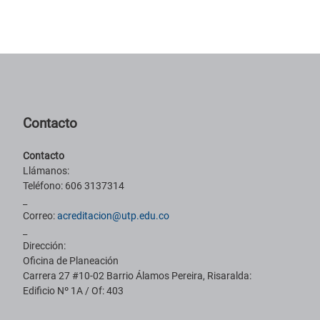
Pie de página con información de contacto, redes sociales y datos ins
Contacto
Contacto
Llámanos:
Teléfono: 606 3137314
_
Correo:
acreditacion@utp.edu.co
_
Dirección:
Oficina de Planeación
Carrera 27 #10-02 Barrio Álamos Pereira, Risaralda:
Edificio Nº 1A / Of: 403