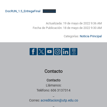
DocRUN_1.5_EntregaFinal
Descarga
Actualizada: 19 de mayo de 2022 9:36 AM
Fecha de Publicación:
18 de mayo de 2022 9:30 AM
Categorías:
Noticia Principal
Pie de página con información de contacto, redes sociales y datos ins
Contacto
Contacto
Llámanos:
Teléfono: 606 3137314
_
Correo:
acreditacion@utp.edu.co
_