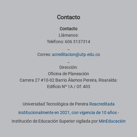
Contacto
Contacto
Llámanos:
Teléfono: 606 3137314
_
Correo:
acreditacion@utp.edu.co
_
Dirección:
Oficina de Planeación
Carrera 27 #10-02 Barrio Álamos Pereira, Risaralda:
Edificio Nº 1A / Of: 403
Información institucional
Universidad Tecnológica de Pereira
Reacreditada
institucionalmente en 2021, con vigencia de 10 años
-
Institución de Educación Superior vigilada por
MinEducación