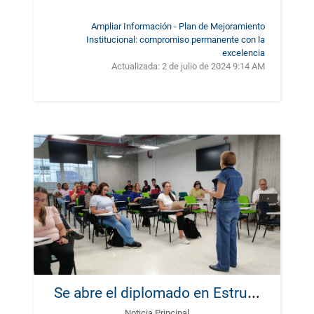
Ampliar Información - Plan de Mejoramiento
Institucional: compromiso permanente con la
excelencia
Actualizada:
2 de julio de 2024 9:14 AM
S
e abre el diplomado en Estructuración de Proyectos susceptibles de ser financiados por el SGR, Cohorte 2
Noticia Principal