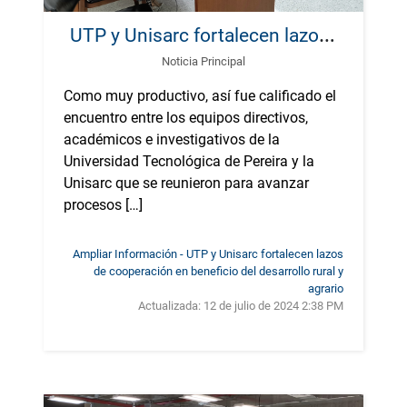
U
TP y Unisarc fortalecen lazos de cooperación en beneficio del desarrollo rural y agrario
Noticia Principal
Como muy productivo, así fue calificado el
encuentro entre los equipos directivos,
académicos e investigativos de la
Universidad Tecnológica de Pereira y la
Unisarc que se reunieron para avanzar
procesos […]
Ampliar Información - UTP y Unisarc fortalecen lazos
de cooperación en beneficio del desarrollo rural y
agrario
Actualizada:
12 de julio de 2024 2:38 PM