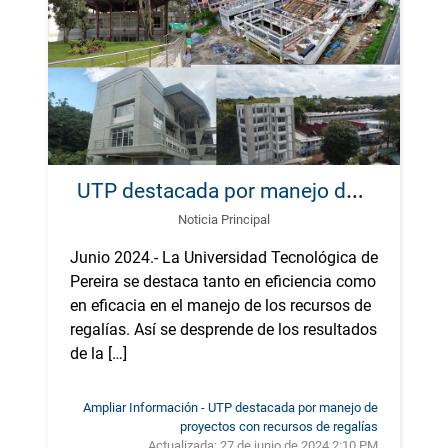
U
TP destacada por manejo de proyectos con recursos de regalías
Noticia Principal
Junio 2024.- La Universidad Tecnológica de
Pereira se destaca tanto en eficiencia como
en eficacia en el manejo de los recursos de
regalías. Así se desprende de los resultados
de la […]
Ampliar Información - UTP destacada por manejo de
proyectos con recursos de regalías
Actualizada:
27 de junio de 2024 2:10 PM