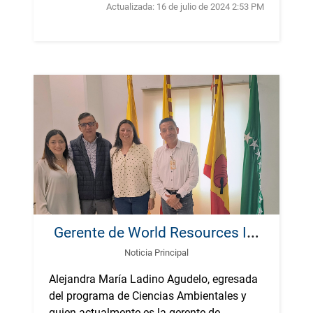
Actualizada:
16 de julio de 2024 2:53 PM
G
erente de World Resources Institute visita la UTP para estrechar lazos
Noticia Principal
Alejandra María Ladino Agudelo, egresada
del programa de Ciencias Ambientales y
quien actualmente es la gerente de