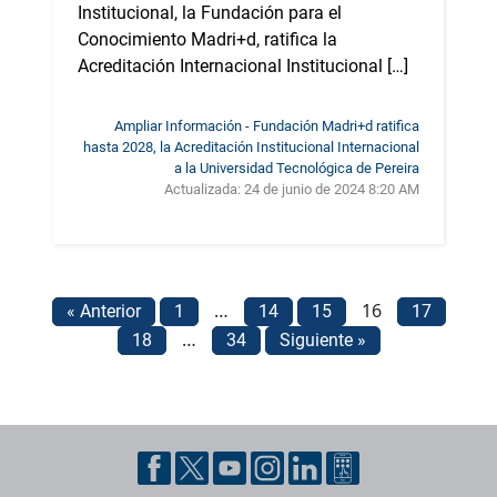
Institucional, la Fundación para el
Conocimiento Madri+d, ratifica la
Acreditación Internacional Institucional […]
Ampliar Información - Fundación Madri+d ratifica
hasta 2028, la Acreditación Institucional Internacional
a la Universidad Tecnológica de Pereira
Actualizada:
24 de junio de 2024 8:20 AM
…
16
« Anterior
1
14
15
17
…
18
34
Siguiente »
Pie de página con información de contacto, redes sociales y datos ins