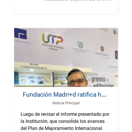
F
undación Madri+d ratifica hasta 2028, la Acreditación Institucional Internacional a la Universidad Tecnológica de Pereira
Noticia Principal
Luego de revisar el informe presentado por
la Institución, que consolida los avances
del Plan de Mejoramiento Internacional