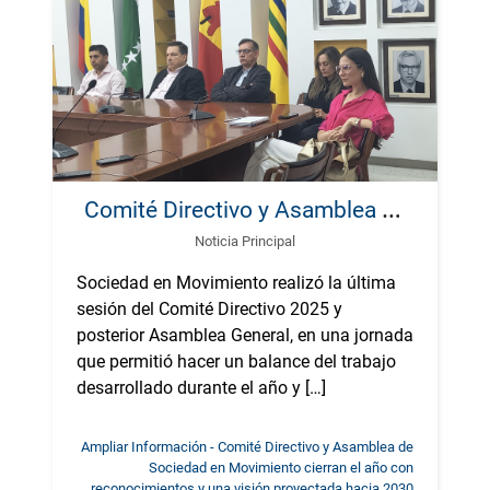
C
omité Directivo y Asamblea de Sociedad en Movimiento cierran el año con reconocimientos y una visión proyectada hacia 2030
Noticia Principal
Sociedad en Movimiento realizó la última
sesión del Comité Directivo 2025 y
posterior Asamblea General, en una jornada
que permitió hacer un balance del trabajo
desarrollado durante el año y […]
Ampliar Información - Comité Directivo y Asamblea de
Sociedad en Movimiento cierran el año con
reconocimientos y una visión proyectada hacia 2030