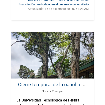
financiación que fortalecen el desarrollo universitario
Actualizada:
15 de diciembre de 2025 8:28 AM
C
ierre temporal de la cancha de fútbol y la pista atlética y el sendero peatonal en la UTP, este jueves 4 de diciembre
Noticia Principal
La Universidad Tecnológica de Pereira