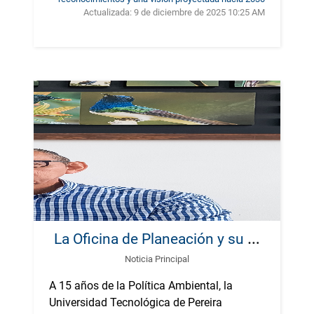
Actualizada:
9 de diciembre de 2025 10:25 AM
L
a Oficina de Planeación y su aporte a los 15 años de la Política Ambiental de la UTP
Noticia Principal
A 15 años de la Política Ambiental, la
Universidad Tecnológica de Pereira