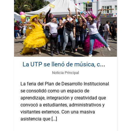
L
a UTP se llenó de música, color y conocimiento con el PDI FEST – Ruta del Conocimiento
Noticia Principal
La feria del Plan de Desarrollo Institucional
se consolidó como un espacio de
aprendizaje, integración y creatividad que
convocó a estudiantes, administrativos y
visitantes externos. Con una masiva
asistencia que […]