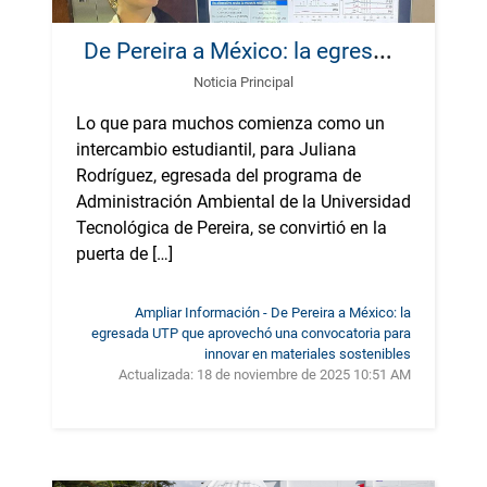
D
e Pereira a México: la egresada UTP que aprovechó una convocatoria para innovar en materiales sostenibles
Noticia Principal
Lo que para muchos comienza como un
intercambio estudiantil, para Juliana
Rodríguez, egresada del programa de
Administración Ambiental de la Universidad
Tecnológica de Pereira, se convirtió en la
puerta de […]
Ampliar Información - De Pereira a México: la
egresada UTP que aprovechó una convocatoria para
innovar en materiales sostenibles
Actualizada:
18 de noviembre de 2025 10:51 AM