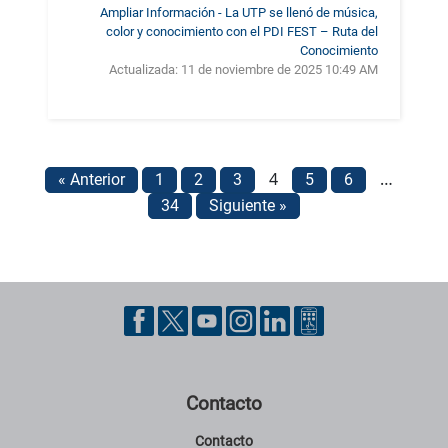
Ampliar Información - La UTP se llenó de música,
color y conocimiento con el PDI FEST – Ruta del
Conocimiento
Actualizada:
11 de noviembre de 2025 10:49 AM
4
…
« Anterior
1
2
3
5
6
34
Siguiente »
Pie de página con información de contacto, redes sociales y datos ins
Contacto
Contacto