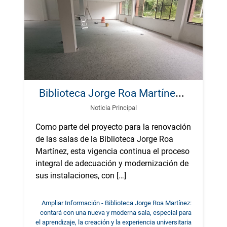
B
iblioteca Jorge Roa Martínez: contará con una nueva y moderna sala, especial para el aprendizaje, la creación y la experiencia universitaria
Noticia Principal
Como parte del proyecto para la renovación
de las salas de la Biblioteca Jorge Roa
Martínez, esta vigencia continua el proceso
integral de adecuación y modernización de
sus instalaciones, con […]
Ampliar Información - Biblioteca Jorge Roa Martínez:
contará con una nueva y moderna sala, especial para
el aprendizaje, la creación y la experiencia universitaria