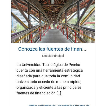
C
onozca las fuentes de financiación que fortalecen el desarrollo universitario
Noticia Principal
La Universidad Tecnológica de Pereira
cuenta con una herramienta estratégica
diseñada para que toda la comunidad
universitaria acceda de manera rápida,
organizada y eficiente a las principales
fuentes de financiación […]
Ampliar Información - Conozca las fuentes de