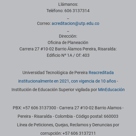
Llámanos:
Teléfono: 606 3137314
_
Correo:
acreditacion@utp.edu.co
_
Dirección:
Oficina de Planeación
Carrera 27 #10-02 Barrio Álamos Pereira, Risaralda:
Edificio Nº 1A / Of: 403
Información institucional
Universidad Tecnológica de Pereira
Reacreditada
institucionalmente en 2021, con vigencia de 10 años
-
Institución de Educación Superior vigilada por
MinEducación
PBX: +57 606 3137300 - Carrera 27 #10-02 Barrio Alamos -
Pereira - Risaralda - Colombia - Código postal: 660003
Línea de Peticiones, Quejas, Reclamos y Denuncias por
corrupción: +57 606 3137211